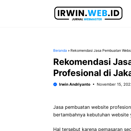
Langsung
ke
isi
Beranda
»
Rekomendasi Jasa Pembuatan Website
Rekomendasi Jas
Profesional di Jak
Irwin Andriyanto
November 15, 202
Jasa pembuatan website profesiona
bertambahnya kebutuhan website y
Hal tersebut karena pemasaran secara