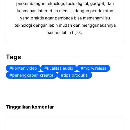
b
e
s
e
e
perkembangan teknologi, tools digital, gadget, dan
o
r
A
d
keamanan internet. Ia menulis dengan pendekatan
yang praktis agar pembaca bisa memahami isu
o
e
p
I
teknologi dengan lebih mudah dan menggunakannya
k
s
p
n
secara lebih bijak.
t
Tags
konten video
kualitas audio
mic wireless
perlengkapan kreator
tips produksi
Tinggalkan komentar
Komentar