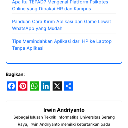
Apa Itu TEPAD? Mengenal Platform Psikotes
Online yang Dipakai HR dan Kampus
Panduan Cara Kirim Aplikasi dan Game Lewat
WhatsApp yang Mudah
Tips Memindahkan Aplikasi dari HP ke Laptop
Tanpa Aplikasi
Bagikan:
F
P
W
L
X
S
a
i
h
i
h
Irwin Andriyanto
c
n
a
n
a
Sebagai lulusan Teknik Informatika Universitas Serang
e
t
t
k
r
Raya, Irwin Andriyanto memiliki ketertarikan pada