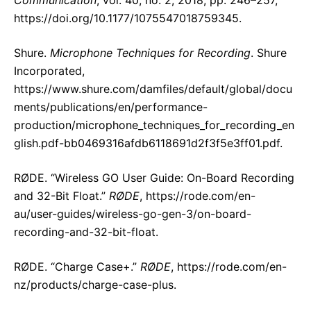
Communication
, vol. 40, no. 2, 2018, pp. 246–257,
https://doi.org/10.1177/1075547018759345.
Shure.
Microphone Techniques for Recording
. Shure
Incorporated,
https://www.shure.com/damfiles/default/global/docu
ments/publications/en/performance-
production/microphone_techniques_for_recording_en
glish.pdf-bb0469316afdb6118691d2f3f5e3ff01.pdf.
RØDE. “Wireless GO User Guide: On-Board Recording
and 32-Bit Float.”
RØDE
, https://rode.com/en-
au/user-guides/wireless-go-gen-3/on-board-
recording-and-32-bit-float.
RØDE. “Charge Case+.”
RØDE
, https://rode.com/en-
nz/products/charge-case-plus.