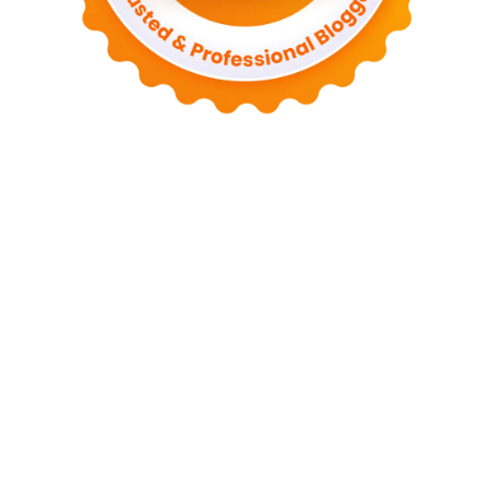
Tentang Blog
Privacy Policy
Disclaimer
Sitemap
Guest Post
Contact
Contact me
contact@seoxpert.id
2026 Irwin Webmaster - Member
Seoxpert.id
-
Our Blog