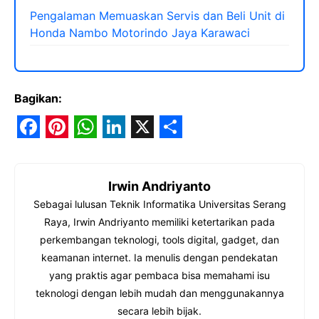
Pengalaman Memuaskan Servis dan Beli Unit di
Honda Nambo Motorindo Jaya Karawaci
Bagikan:
F
P
W
L
X
S
a
i
h
i
h
Irwin Andriyanto
c
n
a
n
a
Sebagai lulusan Teknik Informatika Universitas Serang
e
t
t
k
r
Raya, Irwin Andriyanto memiliki ketertarikan pada
b
e
s
e
e
perkembangan teknologi, tools digital, gadget, dan
o
r
A
d
keamanan internet. Ia menulis dengan pendekatan
yang praktis agar pembaca bisa memahami isu
o
e
p
I
teknologi dengan lebih mudah dan menggunakannya
k
s
p
n
secara lebih bijak.