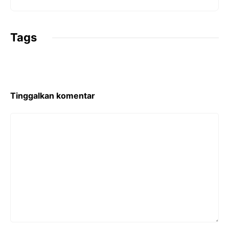
t
Tags
Tinggalkan komentar
Komentar