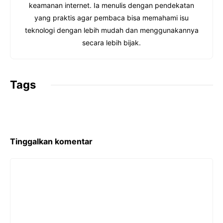
o
r
A
d
keamanan internet. Ia menulis dengan pendekatan
yang praktis agar pembaca bisa memahami isu
o
e
p
I
teknologi dengan lebih mudah dan menggunakannya
k
s
p
n
secara lebih bijak.
t
Tags
Tinggalkan komentar
Komentar