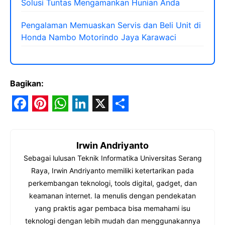
Solusi Tuntas Mengamankan Hunian Anda
Pengalaman Memuaskan Servis dan Beli Unit di
Honda Nambo Motorindo Jaya Karawaci
Bagikan:
F
P
W
L
X
S
a
i
h
i
h
Irwin Andriyanto
c
n
a
n
a
Sebagai lulusan Teknik Informatika Universitas Serang
e
t
t
k
r
Raya, Irwin Andriyanto memiliki ketertarikan pada
b
e
s
e
e
perkembangan teknologi, tools digital, gadget, dan
o
r
A
d
keamanan internet. Ia menulis dengan pendekatan
yang praktis agar pembaca bisa memahami isu
o
e
p
I
teknologi dengan lebih mudah dan menggunakannya