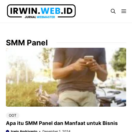
Langsung
ke
Me
isi
SMM Panel
OOT
Apa itu SMM Panel dan Manfaat untuk Bisnis
Irwin Andriyanto
Desember 1, 2024