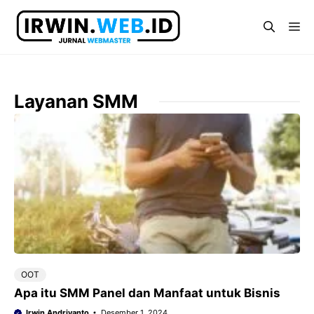
Langsung
ke
Me
isi
Layanan SMM
OOT
Apa itu SMM Panel dan Manfaat untuk Bisnis
Irwin Andriyanto
Desember 1, 2024