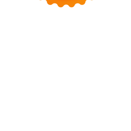
Tentang Blog
Privacy Policy
Disclaimer
Sitemap
Guest Post
Contact
Contact me
contact@seoxpert.id
2026 Irwin Webmaster - Member
Seoxpert.id
-
Our Blog
Network