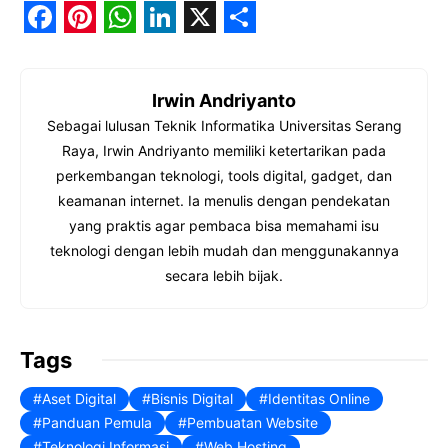
F
P
W
L
X
S
a
i
h
i
h
Irwin Andriyanto
c
n
a
n
a
Sebagai lulusan Teknik Informatika Universitas Serang
e
t
t
k
r
Raya, Irwin Andriyanto memiliki ketertarikan pada
b
e
s
e
e
perkembangan teknologi, tools digital, gadget, dan
o
r
A
d
keamanan internet. Ia menulis dengan pendekatan
yang praktis agar pembaca bisa memahami isu
o
e
p
I
teknologi dengan lebih mudah dan menggunakannya
k
s
p
n
secara lebih bijak.
t
Tags
Aset Digital
Bisnis Digital
Identitas Online
Panduan Pemula
Pembuatan Website
Teknologi Informasi
Web Hosting