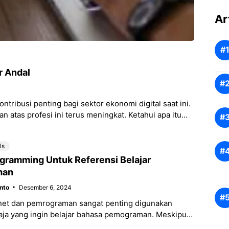
Ar
r Andal
ibusi penting bagi sektor ekonomi digital saat ini.
 atas profesi ini terus meningkat. Ketahui apa itu
ls
ogramming Untuk Referensi Belajar
man
nto
Desember 6, 2024
ernet dan pemrograman sangat penting digunakan
saja yang ingin belajar bahasa pemograman. Meskipun
elajar lewat sekolah khusus dan biaya yang