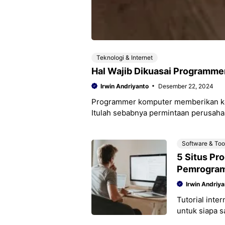
Teknologi & Internet
Hal Wajib Dikuasai Programme
Irwin Andriyanto
Desember 22, 2024
Programmer komputer memberikan kontr
Itulah sebabnya permintaan perusahaan
programmer dan
Software & Too
5 Situs Pr
Pemrogra
Irwin Andriya
Tutorial int
untuk siapa 
banyak yang b