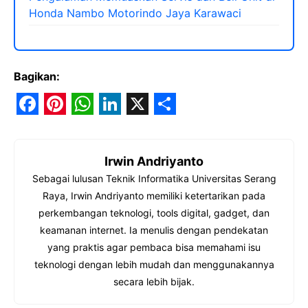
Honda Nambo Motorindo Jaya Karawaci
Bagikan:
F
P
W
L
X
S
a
i
h
i
h
Irwin Andriyanto
c
n
a
n
a
Sebagai lulusan Teknik Informatika Universitas Serang
e
t
t
k
r
Raya, Irwin Andriyanto memiliki ketertarikan pada
b
e
s
e
e
perkembangan teknologi, tools digital, gadget, dan
o
r
A
d
keamanan internet. Ia menulis dengan pendekatan
yang praktis agar pembaca bisa memahami isu
o
e
p
I
teknologi dengan lebih mudah dan menggunakannya
k
s
p
n
secara lebih bijak.
t