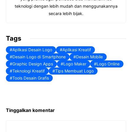
o
e
p
I
teknologi dengan lebih mudah dan menggunakannya
k
s
p
n
secara lebih bijak.
t
Tags
Aplikasi Desain Logo
Aplikasi Kreatif
Desain Logo di Smartphone
Desain Mobile
Graphic Design Apps
Logo Maker
Logo Online
Teknologi Kreatif
Tips Membuat Logo
Tools Desain Grafis
Tinggalkan komentar
Komentar