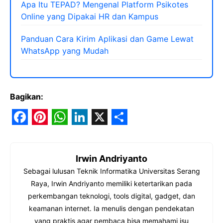
Apa Itu TEPAD? Mengenal Platform Psikotes
Online yang Dipakai HR dan Kampus
Panduan Cara Kirim Aplikasi dan Game Lewat
WhatsApp yang Mudah
Bagikan:
F
P
W
L
X
S
a
i
h
i
h
Irwin Andriyanto
c
n
a
n
a
Sebagai lulusan Teknik Informatika Universitas Serang
e
t
t
k
r
Raya, Irwin Andriyanto memiliki ketertarikan pada
b
e
s
e
e
perkembangan teknologi, tools digital, gadget, dan
o
r
A
d
keamanan internet. Ia menulis dengan pendekatan
yang praktis agar pembaca bisa memahami isu