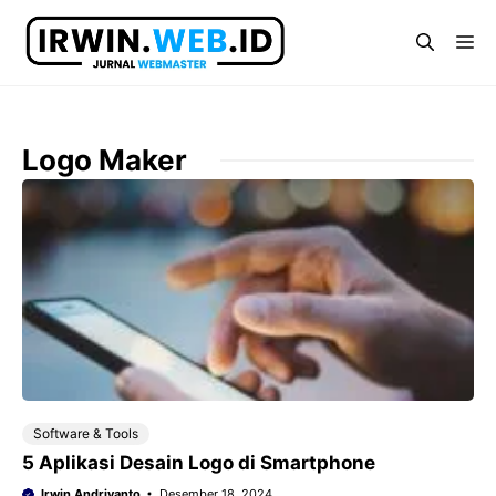
Langsung
ke
Me
isi
Logo Maker
Software & Tools
5 Aplikasi Desain Logo di Smartphone
Irwin Andriyanto
Desember 18, 2024