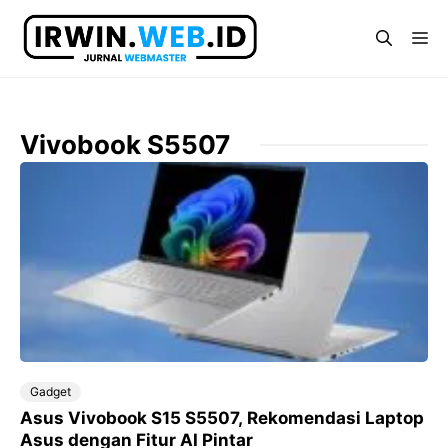
Langsung
ke
Me
isi
Vivobook S5507
Gadget
Asus Vivobook S15 S5507, Rekomendasi Laptop
Asus dengan Fitur AI Pintar