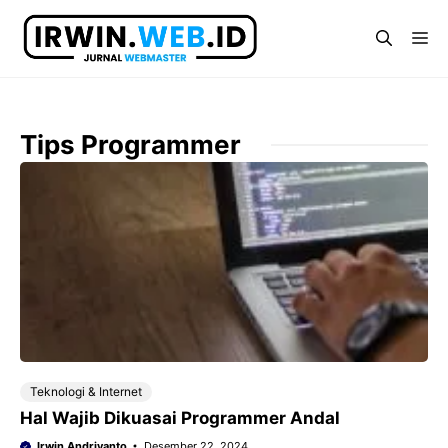
Langsung
ke
Me
isi
Tips Programmer
Teknologi & Internet
Hal Wajib Dikuasai Programmer Andal
Irwin Andriyanto
Desember 22, 2024