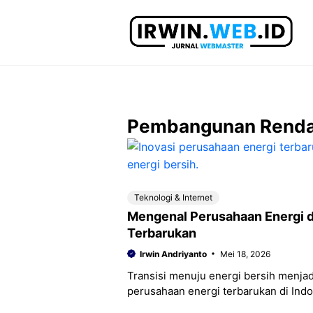
Langsung
ke
isi
Pembangunan Renda
Teknologi & Internet
Mengenal Perusahaan Energi d
Terbarukan
Irwin Andriyanto
Mei 18, 2026
Transisi menuju energi bersih menjad
perusahaan energi terbarukan di In
solusi energi berkelanjutan dan renda