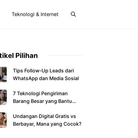
Teknologi & Internet
tikel Pilihan
Tips Follow-Up Leads dari
WhatsApp dan Media Sosial
7 Teknologi Pengiriman
Barang Besar yang Bantu
Bisnis
Undangan Digital Gratis vs
Berbayar, Mana yang Cocok?