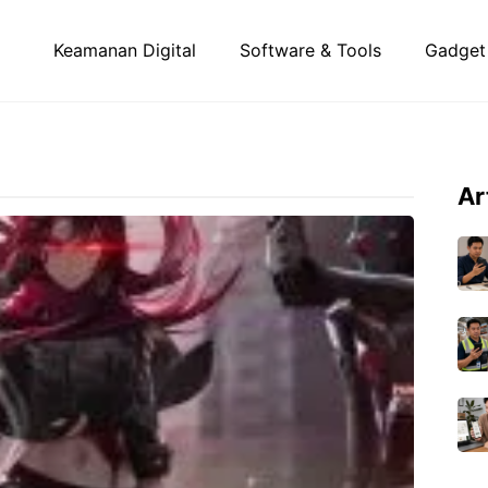
Keamanan Digital
Software & Tools
Gadget
Ar