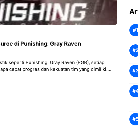
Ar
rce di Punishing: Gray Raven
stik seperti Punishing: Gray Raven (PGR), setiap
a cepat progres dan kekuatan tim yang dimiliki.