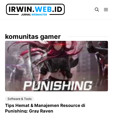
Langsung
ke
Me
isi
komunitas gamer
Software & Tools
Tips Hemat & Manajemen Resource di
Punishing: Gray Raven