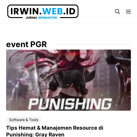
Langsung
ke
Me
isi
event PGR
Software & Tools
Tips Hemat & Manajemen Resource di
Punishing: Gray Raven