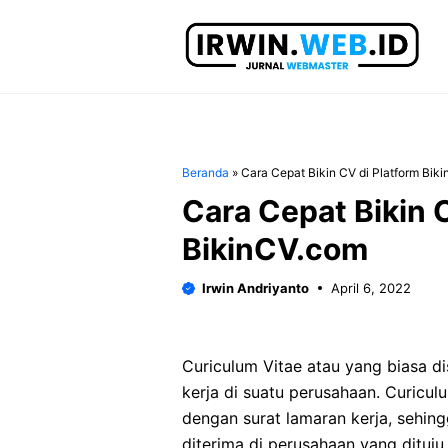
Langsung
ke
isi
Beranda
»
Cara Cepat Bikin CV di Platform Bik
Cara Cepat Bikin 
BikinCV.com
Irwin Andriyanto
April 6, 2022
Curiculum Vitae atau yang biasa 
kerja di suatu perusahaan. Curicul
dengan surat lamaran kerja, sehin
diterima di perusahaan yang dituju.