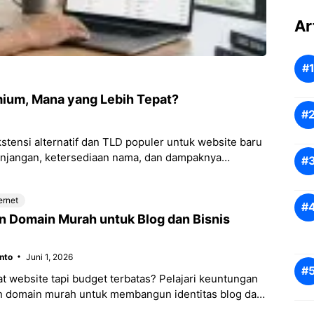
Ar
ium, Mana yang Lebih Tepat?
tensi alternatif dan TLD populer untuk website baru
njangan, ketersediaan nama, dan dampaknya
stasi aset digital Anda tepat sasaran.
ernet
 Domain Murah untuk Blog dan Bisnis
nto
Juni 1, 2026
 website tapi budget terbatas? Pelajari keuntungan
domain murah untuk membangun identitas blog dan
 Anda agar terlihat lebih profesional tanpa harus