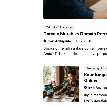
Teknologi & Internet
Domain Murah vs Domain Prem
Irwin Andriyanto
Juli 2, 2026
Bingung memilih antara domain bereks
Anda? Pahami perbedaan biaya perpa
terhadap branding serta SEO agar inve
Teknologi & Int
Keuntungan
Online
Irwin Andriya
Ingin membuat
menggunakan 
bisnis online