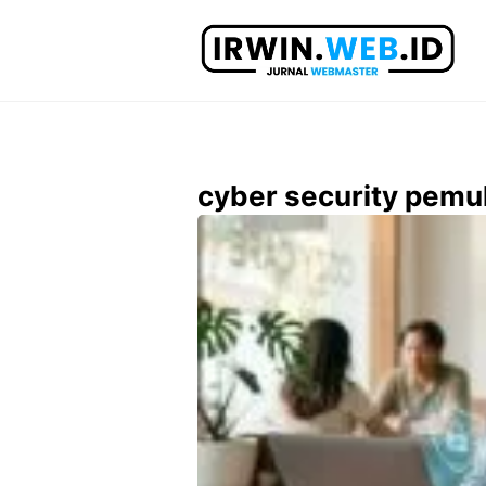
Langsung
ke
isi
cyber security pemu