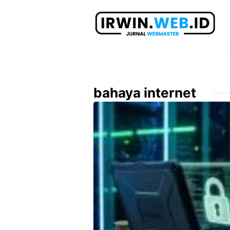
Langsung
ke
isi
bahaya internet