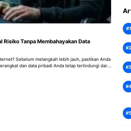
Ar
l Risiko Tanpa Membahayakan Data
internet? Sebelum melangkah lebih jauh, pastikan Anda
angkat dan data pribadi Anda tetap terlindungi dari
titas.