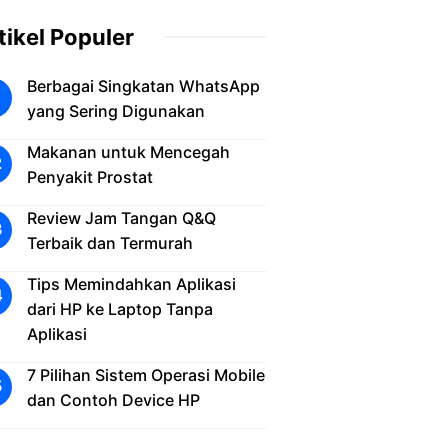
tikel Populer
Berbagai Singkatan WhatsApp
yang Sering Digunakan
Makanan untuk Mencegah
Penyakit Prostat
Review Jam Tangan Q&Q
Terbaik dan Termurah
Tips Memindahkan Aplikasi
dari HP ke Laptop Tanpa
Aplikasi
7 Pilihan Sistem Operasi Mobile
dan Contoh Device HP