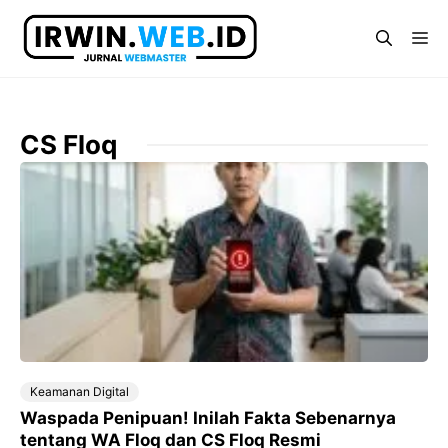
Langsung
ke
Me
isi
CS Floq
Keamanan Digital
Waspada Penipuan! Inilah Fakta Sebenarnya
tentang WA Floq dan CS Floq Resmi