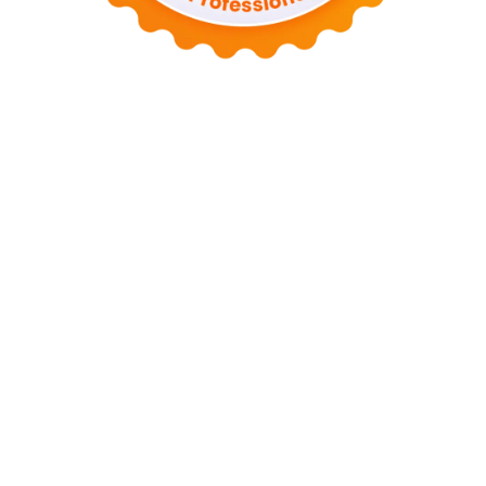
Tentang Blog
Privacy Policy
Disclaimer
Sitemap
Guest Post
Contact
Contact me
contact@seoxpert.id
2026 Irwin Webmaster - Member
Seoxpert.id
-
Our Blog
Network