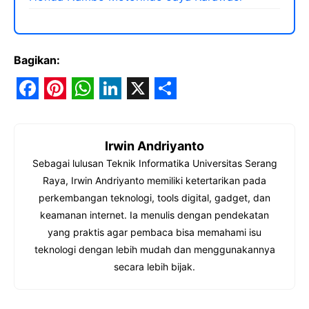
Bagikan:
F
P
W
L
X
S
a
i
h
i
h
Irwin Andriyanto
c
n
a
n
a
Sebagai lulusan Teknik Informatika Universitas Serang
e
t
t
k
r
Raya, Irwin Andriyanto memiliki ketertarikan pada
b
e
s
e
e
perkembangan teknologi, tools digital, gadget, dan
o
r
A
d
keamanan internet. Ia menulis dengan pendekatan
yang praktis agar pembaca bisa memahami isu
o
e
p
I
teknologi dengan lebih mudah dan menggunakannya
k
s
p
n
secara lebih bijak.
t